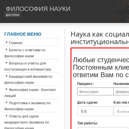
ФИЛОСОФИЯ НАУКИ
доступно
Наука как социа
ГЛАВНОЕ МЕНЮ
институциональн
Главная
Билеты с ответами по
философии науки
Любые студенчес
Вопросы и ответы для
Постоянным клиен
поступающих в аспирантуру
ответим Вам по с
Кандидатский минимум по
философии науки
Предмет:
Названи
Философия науки - Конспект
лекций
Дата сдачи:
К-во лис
Подготовка к экзамену по
Философии науки
Ответы для сдачи
кандидатского экзамена по
Тип работы:
философии науки