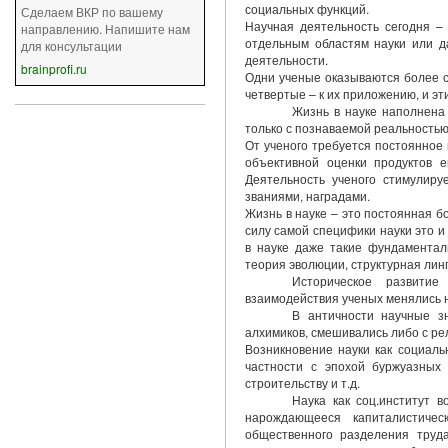
социальных функций.
Сделаем ВКР по вашему
Научная деятельность сегодня – 
направлению. Напишите нам
отдельным областям науки или д
для консультации
деятельности.
brainprofi.ru
Одни ученые оказываются более ск
четвертые – к их приложению, и эт
Жизнь в науке наполнена 
только с познаваемой реальностью
От ученого требуется постоянное
объективной оценки продуктов е
Деятельность ученого стимулиру
званиями, наградами.
Жизнь в науке – это постоянная б
силу самой специфики науки это и
в науке даже такие фундаменталь
теория эволюции, структурная линг
Историческое развитие
взаимодействия ученых менялись н
В античности научные з
алхимиков, смешивались либо с р
Возникновение науки как социаль
частности с эпохой буржуазных
строительству и т.д.
Наука как соц.институт в
нарождающееся капиталистиче
общественного разделения труда