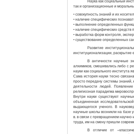
Наука как социальный инст
так и организационные и моральны
• совокупность знаний и их носител
• наличие специфических познават
• выполнение определенных функц
• наличие специфических средств 
• выработка форм контроля, экспе
• существование определенных са
Развитие институционал
институционализации, раскрытие е
В античности научные з
алхимиков, смешивались либо с р
науки как социального института 
Сама история науки тесно связан
просто передачу системы знаний, 
деятельности людей. Появление 
религиозная парадигма мировоспри
Внутри науки существуют научны
объединенная исследовательской
выдающегося ученого. В наукове
научные школы возникли на базе у
в. в связи с превращением научно
труда, им на смену пришли совре
В отличие от «классич