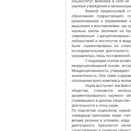
соц.институт включала в себя не
научные учреждения и организаци
Важной предпосылкой ста
образования подрастающего п
организованная и управляемая н
мышления и возглавляемая, как п
научные школы (возникли на баз
современные («дисциплинарные»
лабораторий и институтов в вед
были сориентированы на план
исследовательская деятельность
направлялась лишь поставленной 
Следующим этапом развит
междисциплинарной основе, котор
Междисциплинаность утверждает 
аналитичность. Она также содерж
обогащения всего комплекса челов
Наука выступает как факт
общества, становится необх
аргументированного научного об
сложившуюся в данном обществе с
деятельности и этосу науки.
По подсчетам социологов, науко
очевидным признаком науки счит
весьма резонно в условиях, когд
деятельность признается необ
существование и развитие общест