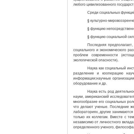
любого цивилизованного государст
Среди социальных функци
§ культурно-мировоззренче
§ функцию непосредственн
§ функцию социальной сил
Последняя предполагает,
социального и экономического ра
проблем современности (истощ
экологической опасности).
Наука как социальный инс
разделение и кооперацию науч
информации;научные организации
оборудование и др.
Наука есть род деятельн
науки, американский исследовате
многообразие его социальных роле
что делают ученые. Последние ж
лабораториях, другие занимаются
только их коллегам. Вместе с те
независимо от личностного вклада 
определенного ученого, философа