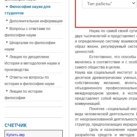
Философия науки для
студентов
Дополнительная информация
Вопросы с ответами по
Наука по самой своей сут
философии науки
двух тысячелетий и представляет 
и определенную систему взаимосв
Шпаргалки по философии
образ жизни, регулируемый сист
науки
ценностей.
Лекция по дисциплине
Естественно, что способ
менялись в соответствии и с осо
История и методология науки и
самого общества в целом.
производства
Наука как социальный институт 
Ответы на вопросы по
десятков древнегреческих учены
собственному желанию, вплот
истории и философии науки
объединенного профессиональ
Лекции по истории
международном уровне, в иссле
философии
представляет собой мощную отрас
коммуникаций.
Понятие «социальный инст
вида человеческой деятельности.
от неорганизованной деятельност
структур, предполагающих иерархи
СЧЕТЧИК
Цель и назначение науки
Купить вкр
разработка средств и методов 