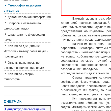
Философия науки для
студентов
Дополнительная информация
Важный вклад в разработ
концепцией научных революций.
Вопросы с ответами по
изменялись стратегии научного и
философии науки
представления об изучаемой ре
Шпаргалки по философии
обозначаются как научные револю
научного знания представил как п
науки
Ключевым понятием, поз
Лекция по дисциплине
парадигмы - некоторой системы ф
История и методология науки и
сообщества и целенаправляющих и
производства
не только собственно методолог
социальных аспектов научной 
Ответы на вопросы по
сообщество характеризовалось
истории и философии науки
разделяющих па­радигму — не
исследовательской деятельности.
Лекции по истории
Смена парадигмы означает
философии
сообщество. Часть ученых продол
новая парадигма обеспечивает ус
объясняющих эти факты, то она
революцию, вновь вступает в пери
Кун предпринял попытку
СЧЕТЧИК
«символические обобщения» (ма
задач), «метафизические части па
Центрифуг для обогащения
Главное в парадигме, по