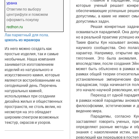
урана
которые ученый решает кон­кр
Ответим по выбору
обеспечивающие успешные решения
центрифуги и поможем
до­пустимы, а какие не имеют см
оформить покупку
допустимых задач.
Решая конкретные задачи
redhon.ru
осваиваться парадигмой. Она допу
Лак паркетный для пола.
но в реальной практике успешно и
цоколь из мрамора
Такие факты Кун называет анома
научного сообщества. Оно полаг
Из него можно создать как
характер. Например, открытие вр
простые изделия, так и самые
тяготения. Это была аномалия,
необычные. Наша компания
впоследствии, пос­ле создания Эй
занимается изготовлением
может быть объяснено в рамках кл
изделий из натурального и
рамках общей теории относительн
искусственного камня, которые
установленные эмпирические фа
являются востребованными на
парадоксам, тогда начина­ется по
сегодняшний день. Перечень
это начало научной революции, ко
натуральных камней,
Переход от одной парадиг
используемых при создании
в рамках новой па­радигмы анома
дизайна жилых и общественных
философскими, эстетическими и д
пространств, не столь велик, но
видению мира.
несмотря на это обладает
Парадигмы, согласно Ку
широким спектром возможных
заставляют говорить ученых, пр
текстур, окрасов и узоров.
определяют разные методы и обр
знания с накоплением истин, как
революций как перерывов в посте