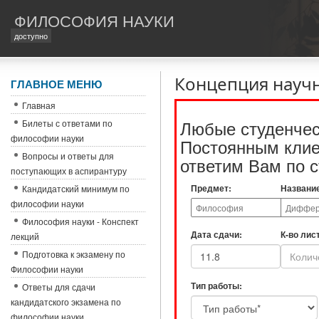
ФИЛОСОФИЯ НАУКИ
доступно
Концепция научн
ГЛАВНОЕ МЕНЮ
Главная
Любые студенчес
Билеты с ответами по
философии науки
Постоянным клиен
Вопросы и ответы для
ответим Вам по с
поступающих в аспирантуру
Предмет:
Названи
Кандидатский минимум по
философии науки
Философия науки - Конспект
Дата сдачи:
К-во лис
лекций
Подготовка к экзамену по
Философии науки
Тип работы:
Ответы для сдачи
кандидатского экзамена по
философии науки