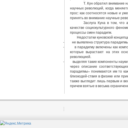
Т. Кун обратил внимание н
научных революций, когда меняетс
прос: как соотносятся новые и уж
принять во внимание научные рев
Заслуга Куна в том, что
качестве социокультурного феном
процессы смен парадигм.
Недостатки куновской концепц
- не выявлена структура парадигмы
- в парадигму включены как компоне
которые вырастают на этих осн
революцией.
- выделяя такие компоненты науки, к
через описание соответствующи
парадигмы» понимаются им то как
близкодей-ствия в физике или при
также выглядит лишь первым и ве
причем взятые в весьма ограничен