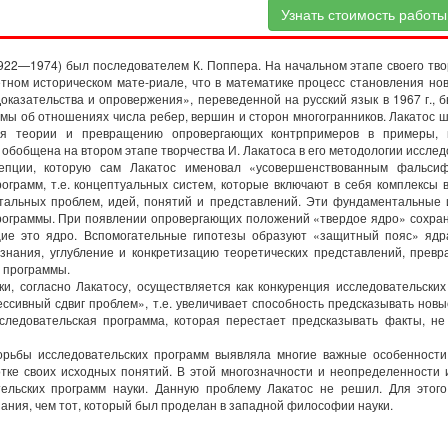
Узнать стоимость работы
1922—1974) был последователем К. Поппера. На начальном этапе своего тв
етном историческом мате-риале, что в математике процесс становления но
оказательства и опровержения», переведенной на русский язык в 1967 г.,
мы об отношениях числа ребер, вершин и сторон многогранников. Лакатос 
ия теории и превращению опровергающих контрпримеров в примеры, 
бобщена на втором этапе творчества И. Лакатоса в его методологии исслед
епции, которую сам Лакатос именовал «усовершенствованным фальсифи
рограмм, т.е. концептуальных систем, которые включают в себя комплексы
альных проблем, идей, понятий и представлений. Эти фундаментальные и
рограммы. При появлении опровергающих положений «твердое ядро» сохран
е это ядро. Вспомогательные гипотезы образуют «защитный пояс» ядра,
ст знания, углубление и конкретизацию теоретических представлений, п
 программы.
ки, согласно Лакатосу, осуществляется как конкуренция исследовательски
ессивный сдвиг проблем», т.е. увеличивает способность предсказывать нов
следовательская программа, которая перестает предсказывать факты, не
орьбы исследовательских программ выявляла многие важные особенности
тке своих исходных понятий. В этой многозначности и неопределенности
тельских программ науки. Данную проблему Лакатос не решил. Для это
нания, чем тот, который был проделан в западной философии науки.