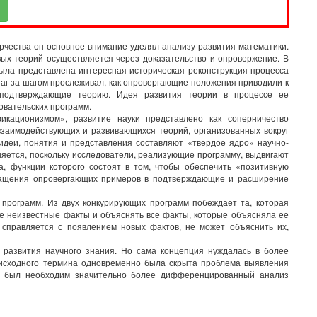
орчества он основное внимание уделял анализу развития математики.
вых теорий осуществляется через доказательство и опровержение. В
 была представлена интересная историческая реконструкция процесса
шаг за шагом прослеживал, как опровергающие положения приводили к
подтверждающие теорию. Идея развития теории в процессе ее
овательских программ.
кационизмом», развитие науки представлено как соперничество
 взаимодействующих и развивающихся теорий, организованных вокруг
деи, понятия и представления составляют «твердое ядро» научно-
яется, поскольку исследователи, реализующие программу, выдвигают
 функции которого состоят в том, чтобы обеспечить «позитивную
ревращения опровергающих примеров в подтверждающие и расширение
х программ. Из двух конкурирующих программ побеждает та, которая
ые неизвестные факты и объяснять все факты, которые объясняла ее
 справляется с появлением новых фактов, не может объяснить их,
 развития научного знания. Но сама концепция нуждалась в более
 исходного термина одновременно была скрыта проблема выявления
го был необходим значительно более дифференцированный анализ