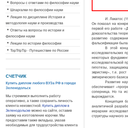
Вопросы с ответами по философии науки
Шпаргалки по философии науки
Лекция по дисциплине История и
И. Лакатос (
методология науки и производства
Он показал на конкр
первой его работе «Д
Ответы на вопросы по истории и
доказательства теоре
философии науки
развитию содержан
фальсификации была о
Лекции по истории философии
В этой конц
TopTripTip - Путешествие по России
исследовательских п
некоторых фундамент
исследовательской п
гипотезы, защищающи
эвристику», т.е. ро
СЧЕТЧИК
эмпирического базиса
Развитие нау
Купить диплом любого ВУЗа РФ в городе
обеспечивает «прогр
Зеленодольск
соперница. Но та ис
Мы стремимся выполнить работу
вырождается.
оперативно, а также сохранить личность
Концепция б
клиента неизвестной.
Купить диплом в
аналитичной разрабо
Зеленодольске
можно на сайте, оставив
иерархии исследова
заявку на изготовление корочки. Мы
структуры научного з
предоставим также вкладыш, указав
необходимые для трудоустройства клиента