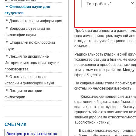
Философия науки для
студентов
Дополнительная информация
Вопросы с ответами по
Проблема истинности и рациональ
философии науки
всех изменениях цель научной де
стандартов научной рациональност
Шпаргалки по философии
объеме.
науки
Рациональность классической фило
Лекция по дисциплине
тождество разума и бытия. Неклас
История и методология науки и
постижению и преобразованию мира
производства
тем самым ее плюрализме. Между т
сфер общества.
Ответы на вопросы по
истории и философии науки
На современном этапе происходит 
систем, их человекоразмерность.
Лекции по истории
Классическая концепция истин
философии
отражения общества как объекта п
знание, соответствующее объекту.
сущность объек­та постигается не
звеньев (проблема относительност
абсолютной истины).
СЧЕТЧИК
В рамках классического понима
Эпик центр отзывы клиентов
победит заблуждения. Мо­нополия 