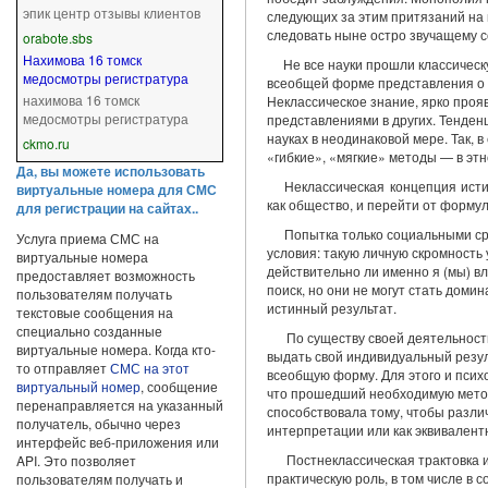
эпик центр отзывы клиентов
следующих за этим притязаний на 
следовать ныне остро звучащему с
orabote.sbs
Нахимова 16 томск
Не все науки прошли классичес
медосмотры регистратура
всеобщей форме представления о с
нахимова 16 томск
Неклассическое знание, ярко прояв
медосмотры регистратура
представлениями в других. Тенден
науках в неодинаковой мере. Так, 
ckmo.ru
«гибкие», «мягкие» методы — в эт
Да, вы можете использовать
Неклассическая концепция исти
виртуальные номера для СМС
как общество, и пе­рейти от форму
для регистрации на сайтах..
Попытка только социальными ср
Услуга приема СМС на
условия: такую личную скромность 
виртуальные номера
действительно ли именно я (мы) в
предоставляет возможность
по­иск, но они не могут стать дом
пользователям получать
истинный результат.
текстовые сообщения на
специально созданные
По существу своей деятельност
виртуальные номера. Когда кто-
выдать свой индивиду­альный резу
то отправляет
СМС на этот
всеобщую форму. Для этого и псих
виртуальный номер
, сообщение
что прошедший необходимую методо
перенаправляется на указанный
способст­вовала тому, чтобы разли
получатель, обычно через
интерпретации или как эквивалент
интерфейс веб-приложения или
Постнеклассическая трактовка и
API. Это позволяет
практическую роль, в том числе в 
пользователям получать и