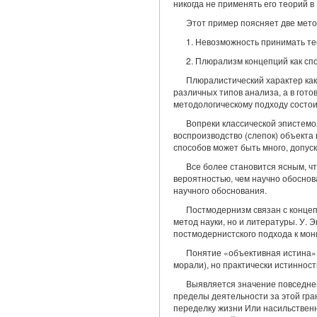
никогда не применять его теорий в
Этот пример поясняет две мето
1. Невозможность принимать тео
2. Плюрализм концепций как сп
Плюралистический характер ка
различных типов анализа, а в гото
методологическому подходу состои
Вопреки классической эпистемо
воспроизводство (слепок) объекта 
способов может быть много, допус
Все более становится ясным, чт
вероятностью, чем научно обоснов
научного обоснования.
Постмодернизм связан с концеп
метод науки, но и литературы. У.
постмодернистского подхода к мо
Понятие «объективная истина» 
морали), но практически истинност
Выявляется значение повседнев
пределы деятельности за этой гр
переделку жизни Или насильственно