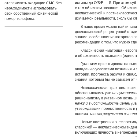
истины до O/S/P — S. При этом суб
отслеживать входящие СМС без
с тем объектом познания. Объекти
необходимости использовать
неклассиче­ской и постнеклассиче
свой собственный физический
изучаемой реальности, сколь бы с
номер телефона.
В наше время можно най­ти таки
доклассической рецептурной стад
знание, особенностью которого явл
рекомендации о том, что нужно сд
Классическая «матрица» европе
и объективность по­знания (единст
Гуманизм ориентировал на высш
овладению условиями познания и 
истории, прогресса разума и свобо
знания, который бы не зависел от 
Неклас­сическая трактовка исти
обосновывались уже
не гуманизмо
ра­ционализму в указанном возвы
науку и в достижимость целей (ц
утверждавший преемственность и 
пониматься как
результат выполне
Новые настроения внес постмод
классикой — неклас­сическом виден
включающих личность в непрерывну