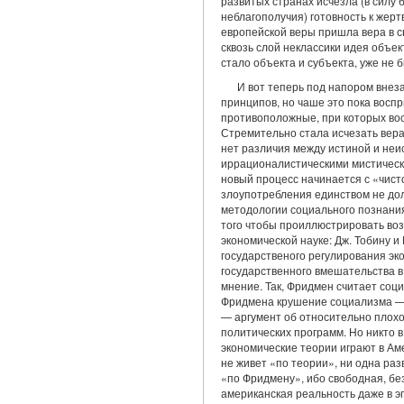
развитых странах исчезла (в силу 
неблагополучия) готовность к жер
европейской веры пришла вера в с
сквозь слой неклассики идея объе
стало объекта и субъ­екта, уже не 
И вот теперь под напором внез
принципов, но чаше это пока восп
противоположные, при которых во
Стремительно стала исчезать вера
нет различия между истиной и неи
иррационалистическими мистическ
новый процесс начинается с «чист
злоупотребления единством не дол
методологии социального познани
того чтобы проиллюстрировать воз
экономической науке: Дж. Тобину 
государственого регулирования эк
государственного вмешательства в
мнение. Так, Фридмен считает соц
Фридмена крушение социализма — 
— аргумент об относительно плохо
политических программ. Но никто 
экономические теории играют в Ам
не живет «по теории», ни одна раз
«по Фридмену», ибо свободная, бе
американская реальность даже в э