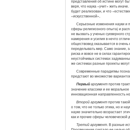
представлений об истине могут бы
веря, что наука «учит» жить иначе
будет реализован, и что «естеств
«искусственной»,
Серьезные изменения науки и п
сферы религиозного опыта) и расп
не вызвать у ученых суеверного с
намерения и усилия в нечто отличн
обществовед оказывается в очень 
переделывать мир. Само знание, з
риска и вовсе не в силах гаранти
неустойчивых системах задуманный
же системах разные проекты могут
Современные парадигмы познан
предстают во множестве вариантов
аргумент
против тракт
Первый
значение классики и ее мо­ральное
инновационная направленность но
Второй аргумент
против такой
о том, что не только этика, но и н
науке значительно возрастает этич
как и прочие сферы человеческой 
Третий аргумент.
В разные ист
Просвещение считало ее целью об