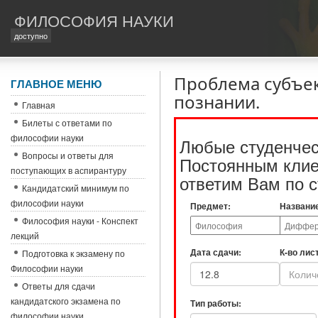
ФИЛОСОФИЯ НАУКИ
доступно
Проблема субъек
ГЛАВНОЕ МЕНЮ
познании.
Главная
Билеты с ответами по
философии науки
Любые студенчес
Вопросы и ответы для
Постоянным клиен
поступающих в аспирантуру
ответим Вам по с
Кандидатский минимум по
философии науки
Предмет:
Названи
Философия науки - Конспект
лекций
Дата сдачи:
К-во лис
Подготовка к экзамену по
Философии науки
Ответы для сдачи
кандидатского экзамена по
Тип работы:
философии науки