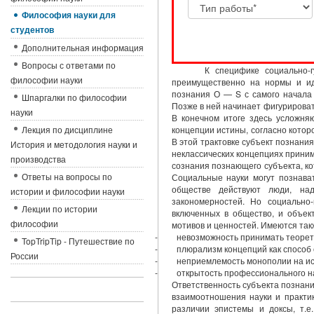
Философия науки для
студентов
Дополнительная информация
Вопросы с ответами по
К специфике социально-
философии науки
преимущественно на нормы и иде
познания О — S с самого начала 
Шпаргалки по философии
Позже в ней начинает фигурировать
науки
В конечном итоге здесь усложняю
Лекция по дисциплине
концепции истины, согласно котор
В этой трактовке субъект познани
История и методология науки и
неклассических концепциях приним
производства
сознания познающего субъекта, ко
Ответы на вопросы по
Социальные науки могут познават
обществе действуют люди, на
истории и философии науки
закономерностей. Но социально
Лекции по истории
включенных в общество, и объек
философии
мотивов и ценностей. Имеются та
- невозможность принимать теоретиче
TopTripTip - Путешествие по
- плюрализм концепций как способ о
России
- неприемлемость монополии на исти
- открытость профессионального науч
Ответственность субъекта познани
взаимоотношения науки и практи
различии эпистемы и доксы, т.е