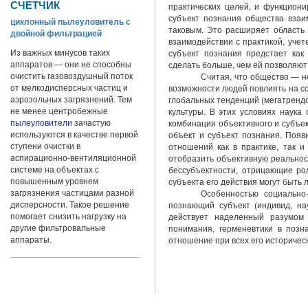
СЧЕТЧИК
практических целей, и функциони
субъект познания общества взаи
циклонный пылеуловитель с
таковым. Это расширяет область 
двойной фильтрацией
взаимодействии с практикой, учет
Из важных минусов таких
субъект познания предстает как
аппаратов — они не способны
сделать больше, чем ей позволяю
очистить газовоздушный поток
Считая, что общество — не
от мелкодисперсных частиц и
воз­можности людей повлиять на 
аэрозольных загрязнений. Тем
глобальных тенденций (мегатрендо
не менее центробежные
культуры. В этих условиях наука 
пылеуловители
зачастую
комбинация объективного и субъек
используются в качестве первой
объект и субъект познания. Появ
ступени очистки в
отношений как в практике, так и
аспирационно-вентиляционной
отобразить объективную реальнос
системе на объектах с
бессубъектности, отрицающие рол
повышенным уровнем
субъекта его действия могут быть
загрязнения частицами разной
Особенностью социально
дисперсности. Такое решение
познающий субъект (индивид, нау
помогает снизить нагрузку на
действует наделенный разумом 
другие фильтровальные
понимания, герменев­тики в поз
аппараты.
отношение при всех его историчес